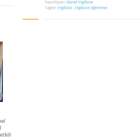
Yayınlayan:
Genel İngilizce
Tagler:
ingilizce
,
ingilizce öğrenme
nel
l
tkili