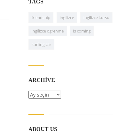
TAGS
friendship
ingilizce
ingilizce kursu
ingilizce öğrenme
is coming
surfing car
ARCHIVE
ABOUT US