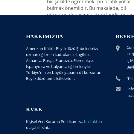
bir şekilde öğrenmek için pratik yollar
bulmak önemlidir. Bu makalede, dil
öğrenme deneyiminizi güçlendirmenin e
yollarını inceleyeceğiz.
HAKKIMIZDA
BEYKE
Yayınlayan:
Genel İngilizce
Tagler:
ingilizce
,
ingilizce öğrenme
Cum
Amerikan Kültür Beylikdüzü Şubelerimiz;
Gür
uzman eğitmen kadroları ile İngilizce,
Almanca, Rusça, Fransızca, Flemenkçe,
iş M
İspanyolca ve İtalyanca eğitimleriyle,
Beyk
Türkiye'nin en büyük yabancı dil kursunun
Beylikdüzü temsilcilikleridir.
Tel
inf
u.
KVKK
Kişisel Veri Koruma Politikamıza,
bu linkten
ulaşabilirsiniz.