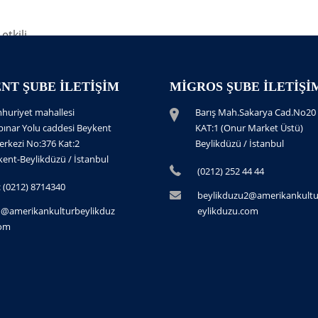
tkili
NT ŞUBE İLETIŞIM
MIGROS ŞUBE İLETIŞI
huriyet mahallesi
Barış Mah.Sakarya Cad.No20
pınar Yolu caddesi Beykent
KAT:1 (Onur Market Üstü)
erkezi No:376 Kat:2
Beylikdüzü / İstanbul
ent-Beylikdüzü / İstanbul
(0212) 252 44 44
.: (0212) 8714340
beylikduzu2@amerikankult
o@amerikankulturbeylikduz
eylikduzu.com
com