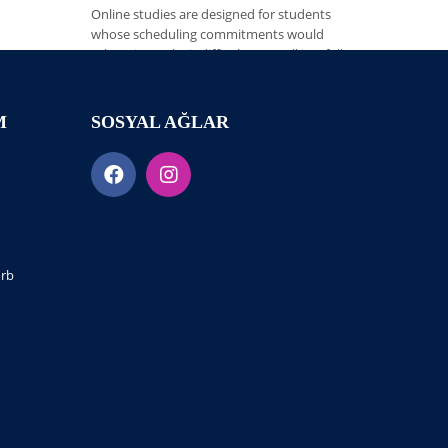
Online studies are designed for students
whose scheduling commitments would
otherwise make it difficult to enroll in a full-
time higher education program. Offered for
individual courses, diplomas, associate’s
degrees and certificate programs, online
M
SOSYAL AĞLAR
studies are a valuable option. The resulting
qualification a graduate receives after
successfully completing.
WORKING HOURS
urb
Monday
9:30 am - 6.00 pm
Tuesday
9:30 am - 6.00 pm
Wednesday
9:30 am - 6.00 pm
Thursday
9:30 am - 6.00 pm
Friday
9:30 am - 3.00 pm