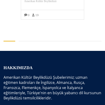
Amerikan Kültür Beylikdüzü
0
19
DAHA FAZLA GÖRÜNTÜLE
HAKKIMIZDA
Amerikan Kültür Beylikdüzü Şubelerimiz; uzman
eğitmen kadroları ile İngilizce, Almanca, Rusça,
Fransızca, Flemenkçe, İspanyolca ve İtalyanca
eğitimleriyle, Türkiye'nin en büyük yabancı dil kursunun
Beylikdüzü temsilcilikleridir.