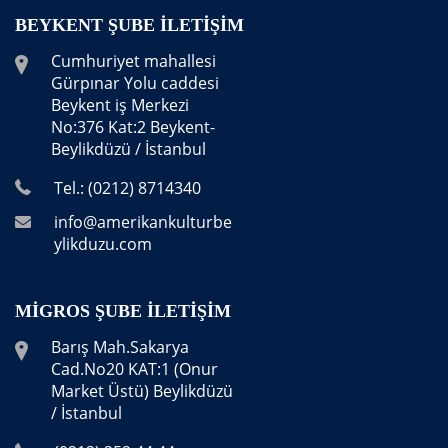
BEYKENT ŞUBE İLETIŞIM
Cumhuriyet mahallesi
Gürpınar Yolu caddesi
Beykent iş Merkezi
No:376 Kat:2 Beykent-
Beylikdüzü / İstanbul
Tel.: (0212) 8714340
info@amerikankulturbe
ylikduzu.com
MIGROS ŞUBE İLETIŞIM
Barış Mah.Sakarya
Cad.No20 KAT:1 (Onur
Market Üstü) Beylikdüzü
/ İstanbul