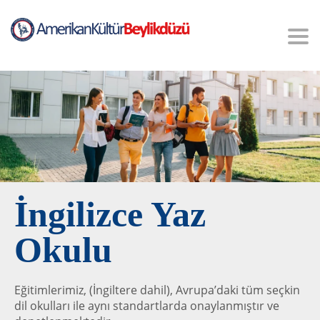
Tog
nav
İngilizce Yaz
Okulu
Eğitimlerimiz, (İngiltere dahil), Avrupa’daki tüm seçkin
dil okulları ile aynı standartlarda onaylanmıştır ve