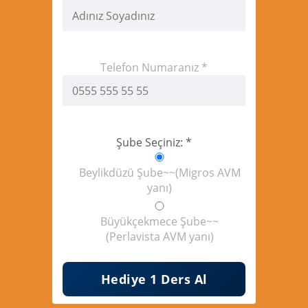
Telefon Numaranız *
Şube Seçiniz: *
Beylikdüzü Şube~~(Migros AVM
yanı)
Büyükçekmece Şube~~
(Perlavista AVM yanı)