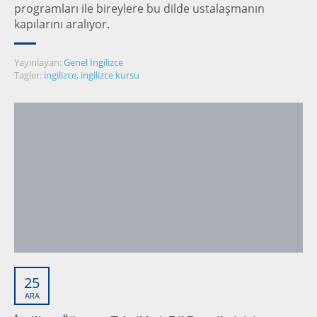
programları ile bireylere bu dilde ustalaşmanın
kapılarını aralıyor.
Yayınlayan:
Genel İngilizce
Tagler:
ingilizce
,
ingilizce kursu
25
ARA