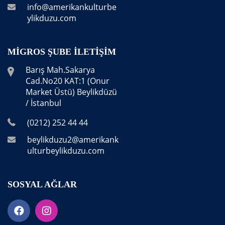
info@amerikankulturbe
ylikduzu.com
MIGROS ŞUBE İLETIŞIM
Barış Mah.Sakarya
Cad.No20 KAT:1 (Onur
Market Üstü) Beylikdüzü
/ İstanbul
(0212) 252 44 44
beylikduzu2@amerikank
ulturbeylikduzu.com
SOSYAL AĞLAR