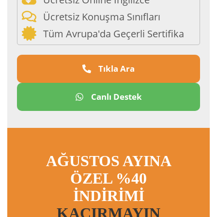
Ücretsiz Konuşma Sınıfları
Tüm Avrupa'da Geçerli Sertifika
Tıkla Ara
Canlı Destek
AĞUSTOS AYINA
ÖZEL %40
İNDİRİMİ
KAÇIRMAYIN