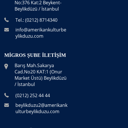
No:376 Kat:2 Beykent-
Beylikdüzü / İstanbul
Tel.: (0212) 8714340
info@amerikankulturbe
ylikduzu.com
MIGROS ŞUBE İLETIŞIM
Barış Mah.Sakarya
Cad.No20 KAT:1 (Onur
Market Üstü) Beylikdüzü
/ İstanbul
(0212) 252 44 44
beylikduzu2@amerikank
ulturbeylikduzu.com