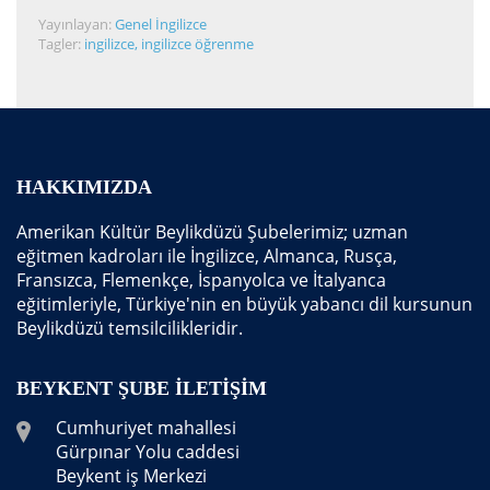
Yayınlayan:
Genel İngilizce
Tagler:
ingilizce
,
ingilizce öğrenme
HAKKIMIZDA
Amerikan Kültür Beylikdüzü Şubelerimiz; uzman
eğitmen kadroları ile İngilizce, Almanca, Rusça,
Fransızca, Flemenkçe, İspanyolca ve İtalyanca
eğitimleriyle, Türkiye'nin en büyük yabancı dil kursunun
Beylikdüzü temsilcilikleridir.
BEYKENT ŞUBE İLETIŞIM
Cumhuriyet mahallesi
Gürpınar Yolu caddesi
Beykent iş Merkezi