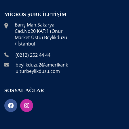
MIGROS ŞUBE İLETIŞIM
Barış Mah.Sakarya
Cad.No20 KAT:1 (Onur
Market Üstü) Beylikdüzü
/ İstanbul
(0212) 252 44 44
beylikduzu2@amerikank
ulturbeylikduzu.com
SOSYAL AĞLAR