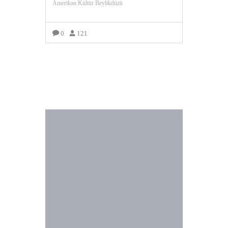
Amerikan Kültür Beylikdüzü
0
121
DAHA FAZLA GÖRÜNTÜLE