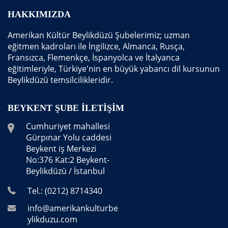
HAKKIMIZDA
Amerikan Kültür Beylikdüzü Şubelerimiz; uzman
eğitmen kadroları ile İngilizce, Almanca, Rusça,
Fransızca, Flemenkçe, İspanyolca ve İtalyanca
eğitimleriyle, Türkiye'nin en büyük yabancı dil kursunun
Beylikdüzü temsilcilikleridir.
BEYKENT ŞUBE İLETIŞIM
Cumhuriyet mahallesi
Gürpınar Yolu caddesi
Beykent iş Merkezi
No:376 Kat:2 Beykent-
Beylikdüzü / İstanbul
Tel.: (0212) 8714340
info@amerikankulturbe
ylikduzu.com