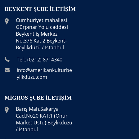
BEYKENT ŞUBE İLETIŞIM
Cumhuriyet mahallesi
Gürpınar Yolu caddesi
Beykent iş Merkezi
No:376 Kat:2 Beykent-
Beylikdüzü / İstanbul
Tel.: (0212) 8714340
info@amerikankulturbe
ylikduzu.com
MIGROS ŞUBE İLETIŞIM
Barış Mah.Sakarya
Cad.No20 KAT:1 (Onur
Market Üstü) Beylikdüzü
/ İstanbul