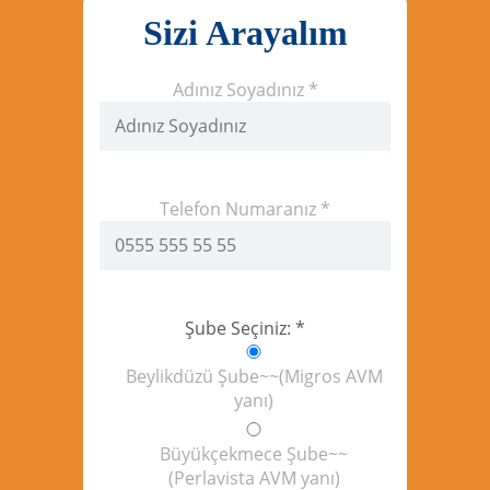
Sizi Arayalım
Adınız Soyadınız *
Telefon Numaranız *
Şube Seçiniz: *
Beylikdüzü Şube~~(Migros AVM
yanı)
Büyükçekmece Şube~~
(Perlavista AVM yanı)