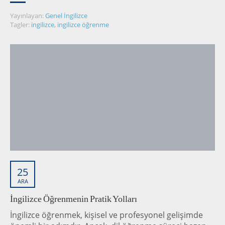
Yayınlayan:
Genel İngilizce
Tagler:
ingilizce
,
ingilizce öğrenme
25
ARA
İngilizce Öğrenmenin Pratik Yolları
İngilizce öğrenmek, kişisel ve profesyonel gelişimde