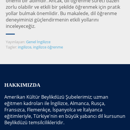
önemli bir adımdır. Ancak, dil öğrenme süreci bazen
zorlu olabilir ve etkili bir şekilde öğrenmek için pratik
yollar bulmak önemlidir. Bu makalede, dil öğrenme
deneyiminizi güçlendirmenin etkili yollarını
inceleyeceğiz.
Yayınlayan:
Genel İngilizce
Tagler:
ingilizce
,
ingilizce öğrenme
HAKKIMIZDA
Amerikan Kültür Beylikdüzü Şubelerimiz; uzman
eğitmen kadroları ile İngilizce, Almanca, Rusça,
Fransızca, Flemenkçe, İspanyolca ve İtalyanca
eğitimleriyle, Türkiye'nin en büyük yabancı dil kursunun
Beylikdüzü temsilcilikleridir.