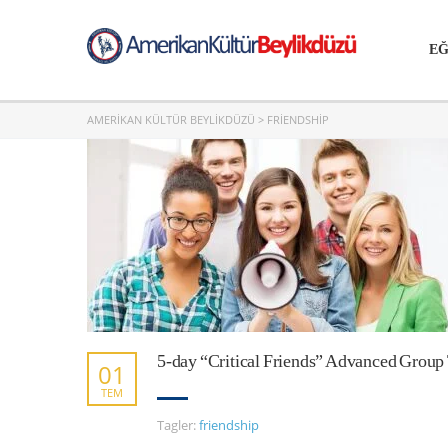
EĞ
AMERIKAN KÜLTÜR BEYLIKDÜZÜ
>
FRIENDSHIP
5-day “Critical Friends” Advanced Group
01
TEM
Tagler:
friendship