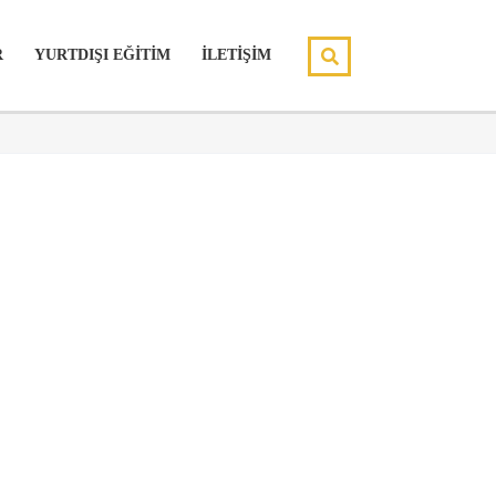
R
YURTDIŞI EĞİTİM
İLETİŞİM