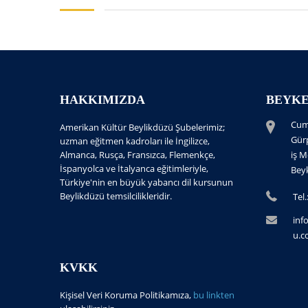
HAKKIMIZDA
BEYKE
Cum
Amerikan Kültür Beylikdüzü Şubelerimiz;
Gür
uzman eğitmen kadroları ile İngilizce,
Almanca, Rusça, Fransızca, Flemenkçe,
iş M
İspanyolca ve İtalyanca eğitimleriyle,
Beyk
Türkiye'nin en büyük yabancı dil kursunun
Beylikdüzü temsilcilikleridir.
Tel
inf
u.
KVKK
Kişisel Veri Koruma Politikamıza,
bu linkten