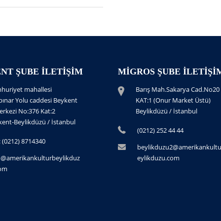
NT ŞUBE İLETIŞIM
MIGROS ŞUBE İLETIŞI
huriyet mahallesi
Barış Mah.Sakarya Cad.No20
pınar Yolu caddesi Beykent
KAT:1 (Onur Market Üstü)
erkezi No:376 Kat:2
Beylikdüzü / İstanbul
ent-Beylikdüzü / İstanbul
(0212) 252 44 44
.: (0212) 8714340
beylikduzu2@amerikankult
o@amerikankulturbeylikduz
eylikduzu.com
com