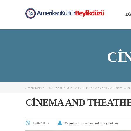
EĞ
CI
AMERIKAN KÜLTÜR BEYLIKDÜZÜ
>
GALLERIES
>
EVENTS
>
CINEMA AN
CINEMA AND THEATH
17/07/2015
Yayınlayan:
amerikankulturbeylikduzu