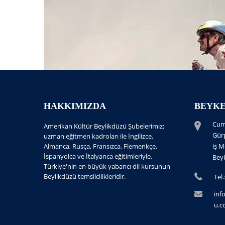
HAKKIMIZDA
BEYKE
Cum
Amerikan Kültür Beylikdüzü Şubelerimiz;
Gür
uzman eğitmen kadroları ile İngilizce,
Almanca, Rusça, Fransızca, Flemenkçe,
iş M
İspanyolca ve İtalyanca eğitimleriyle,
Beyk
Türkiye'nin en büyük yabancı dil kursunun
Beylikdüzü temsilcilikleridir.
Tel
inf
u.