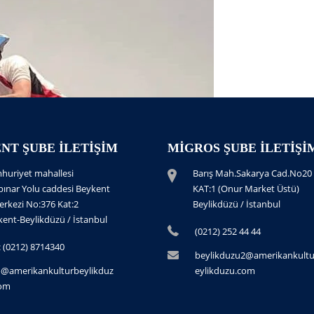
NT ŞUBE İLETIŞIM
MIGROS ŞUBE İLETIŞI
huriyet mahallesi
Barış Mah.Sakarya Cad.No20
pınar Yolu caddesi Beykent
KAT:1 (Onur Market Üstü)
erkezi No:376 Kat:2
Beylikdüzü / İstanbul
ent-Beylikdüzü / İstanbul
(0212) 252 44 44
.: (0212) 8714340
beylikduzu2@amerikankult
o@amerikankulturbeylikduz
eylikduzu.com
com