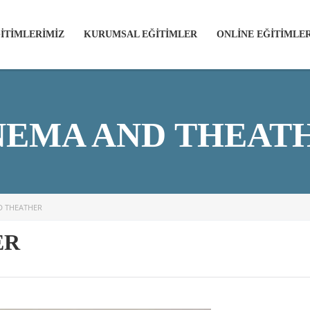
İTİMLERİMİZ
KURUMSAL EĞİTİMLER
ONLİNE EĞİTİMLE
NEMA AND THEAT
D THEATHER
ER