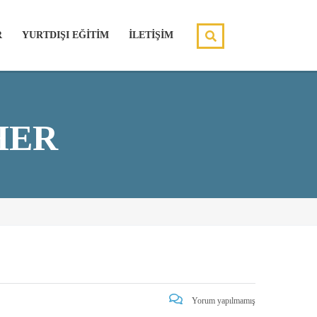
R
YURTDIŞI EĞİTİM
İLETİŞİM
HER
Yorum yapılmamış