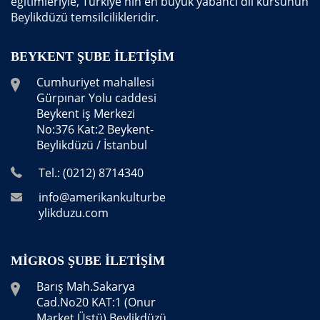
eğitimleriyle, Türkiye'nin en büyük yabancı dil kursunun
Beylikdüzü temsilcilikleridir.
BEYKENT ŞUBE İLETIŞIM
Cumhuriyet mahallesi
Gürpınar Yolu caddesi
Beykent iş Merkezi
No:376 Kat:2 Beykent-
Beylikdüzü / İstanbul
Tel.: (0212) 8714340
info@amerikankulturbe
ylikduzu.com
MIGROS ŞUBE İLETIŞIM
Barış Mah.Sakarya
Cad.No20 KAT:1 (Onur
Market Üstü) Beylikdüzü