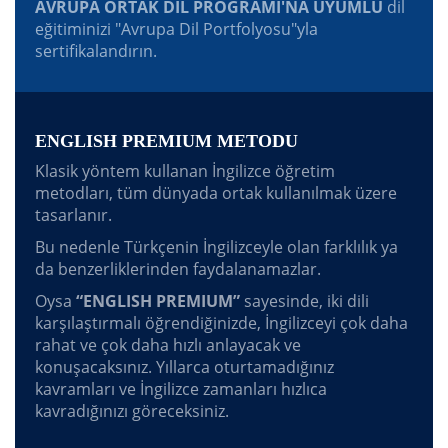
AVRUPA ORTAK DİL PROGRAMI'NA UYUMLU
dil
eğitiminizi "Avrupa Dil Portfolyosu"yla
sertifikalandırın.
ENGLISH PREMIUM METODU
Klasik yöntem kullanan İngilizce öğretim
metodları, tüm dünyada ortak kullanılmak üzere
tasarlanır.
Bu nedenle Türkçenin İngilizceyle olan farklılık ya
da benzerliklerinden faydalanamazlar.
Oysa
“ENGLISH PREMIUM”
sayesinde, iki dili
karşılaştırmalı öğrendiğinizde, İngilizceyi çok daha
rahat ve çok daha hızlı anlayacak ve
konuşacaksınız. Yıllarca oturtamadığınız
kavramları ve İngilizce zamanları hızlıca
kavradığınızı göreceksiniz.