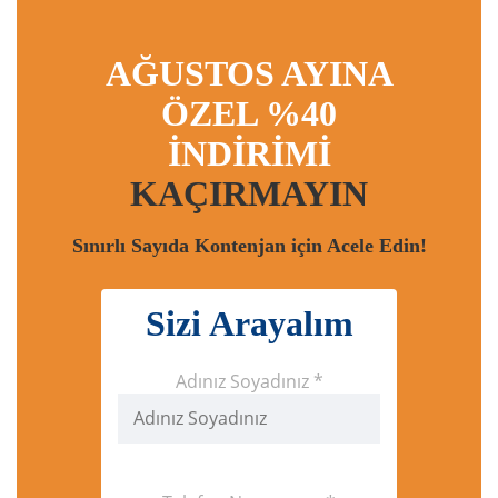
AĞUSTOS AYINA
ÖZEL %40
İNDİRİMİ
KAÇIRMAYIN
Sınırlı Sayıda Kontenjan için Acele Edin!
Sizi Arayalım
Adınız Soyadınız *