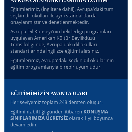
AVRUPA STANDARTLARINDA EĞİTİM
Eğitimlerimiz, (İngiltere dahil), Avrupa'daki tüm
seçkin dil okulları ile aynı standartlarda
onaylanmıştır ve denetlenmektedir.
Avrupa Dil Konseyi'nin belirlediği programları
uygulayan Amerikan Kültür Beylikdüzü
Temsilciliği'nde, Avrupa'daki dil okulları
standartlarında İngilizce eğitimi alırsınız.
Eğitimlerimiz, Avrupa'daki seçkin dil okullarının
eğitim programlarıyla birebir uyumludur.
EĞİTİMİMİZİN AVANTAJLARI
Her seviyemiz toplam 248 dersten oluşur.
Eğitiminiz bittiği günden itibaren
KONUŞMA
SINIFLARIMIZA ÜCRETSİZ
olarak 1 yıl boyunca
devam edin.