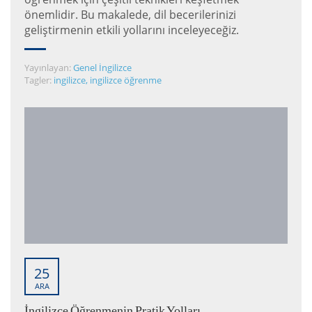
önemlidir. Bu makalede, dil becerilerinizi
geliştirmenin etkili yollarını inceleyeceğiz.
Yayınlayan:
Genel İngilizce
Tagler:
ingilizce
,
ingilizce öğrenme
25
ARA
İngilizce Öğrenmenin Pratik Yolları