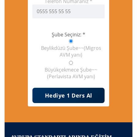
Telefon Numaranız *
Şube Seçiniz: *
Beylikdüzü Şube~~(Migros
AVM yanı)
Büyükçekmece Şube~~
(Perlavista AVM yanı)