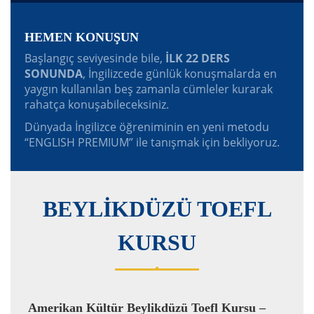
HEMEN KONUŞUN
Başlangıç seviyesinde bile,
İLK 22 DERS
SONUNDA
, İngilizcede günlük konuşmalarda en
yaygın kullanılan beş zamanla cümleler kurarak
rahatça konuşabileceksiniz.
Dünyada İngilizce öğreniminin en yeni metodu
“ENGLISH PREMIUM” ile tanışmak için bekliyoruz.
BEYLİKDÜZÜ TOEFL
KURSU
Amerikan Kültür Beylikdüzü Toefl Kursu –