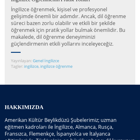
İngilizce öğrenmek, kişisel ve profesyonel
gelişimde önemli bir adımdır. Ancak, dil öğrenme
süreci bazen zorlu olabilir ve etkili bir şekilde
öğrenmek için pratik yollar bulmak önemlidir. Bu
makalede, dil öğrenme deneyiminizi
güçlendirmenin etkili yollarını inceleyeceğiz.
Yayınlayan:
Genel İngilizce
Tagler:
ingilizce
,
ingilizce öğrenme
HAKKIMIZDA
Amerikan Kültür Beylikdüzü Şubelerimiz; uzman
eğitmen kadroları ile İngilizce, Almanca, Rusça,
Fransızca, Flemenkçe, İspanyolca ve İtalyanca