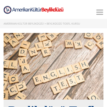
Tog
nav
AMERIKAN KÜLTÜR BEYLIKDÜZÜ
>
BEYLIKDÜZÜ TOEFL KURSU