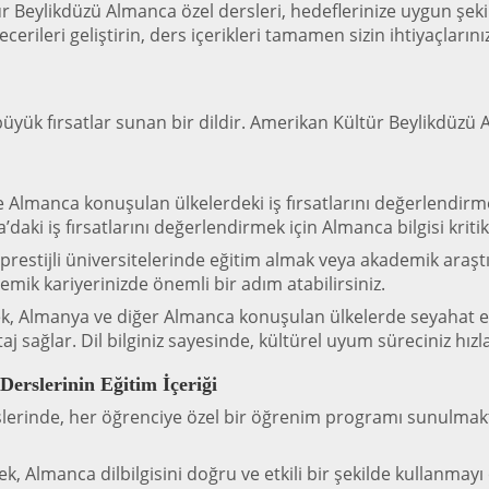
r Beylikdüzü Almanca özel dersleri, hedeflerinize uygun şekild
cerileri geliştirin, ders içerikleri tamamen sizin ihtiyaçların
ük fırsatlar sunan bir dildir. Amerikan Kültür Beylikdüzü A
e Almanca konuşulan ülkelerdeki iş fırsatlarını değerlendirm
aki iş fırsatlarını değerlendirmek için Almanca bilgisi kriti
restijli üniversitelerinde eğitim almak veya akademik araşt
emik kariyerinizde önemli bir adım atabilirsiniz.
, Almanya ve diğer Almanca konuşulan ülkelerde seyahat eder
aj sağlar. Dil bilginiz sayesinde, kültürel uyum süreciniz hızl
erslerinin Eğitim İçeriği
erinde, her öğrenciye özel bir öğrenim programı sunulmaktadı
k, Almanca dilbilgisini doğru ve etkili bir şekilde kullanmayı ö