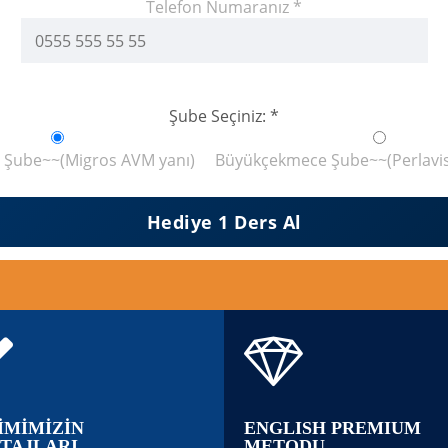
Telefon Numaranız *
Şube Seçiniz: *
ü Şube~~(Migros AVM yanı)
Büyükçekmece Şube~~(Perlavis
İMİMİZİN
ENGLISH PREMIUM
TAJLARI
METODU