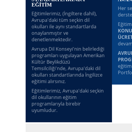
EĞİTİM
Her se
Eğitimlerimiz, (İngiltere dahil),
derste
Avrupa'daki tüm seçkin dil
Eğitim
okulları ile aynı standartlarda
KONU
onaylanmıştır ve
ÜCRET
denetlenmektedir.
devam
Avrupa Dil Konseyi'nin belirlediği
AVRUP
programları uygulayan Amerikan
PROG
Kültür Beylikdüzü
eğitim
Temsilciliği'nde, Avrupa'daki dil
Portfo
okulları standartlarında İngilizce
eğitimi alırsınız.
Eğitimlerimiz, Avrupa'daki seçkin
dil okullarının eğitim
programlarıyla birebir
uyumludur.