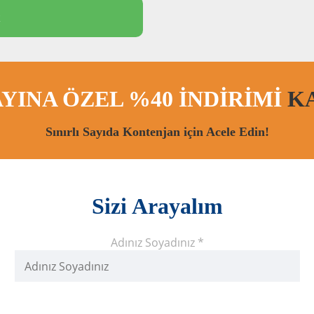
k
YINA ÖZEL %40 İNDİRİMİ
K
Sınırlı Sayıda Kontenjan için Acele Edin!
Sizi Arayalım
Adınız Soyadınız *