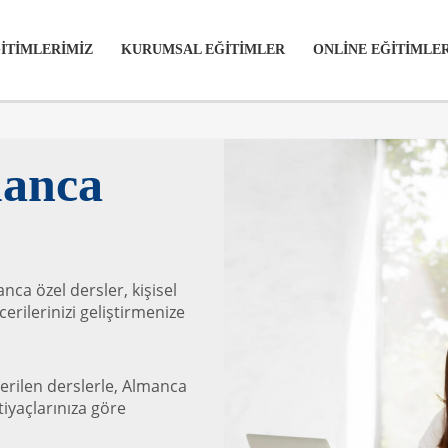
İTİMLERİMİZ
KURUMSAL EĞİTİMLER
ONLİNE EĞİTİMLE
manca
ca özel dersler, kişisel
erilerinizi geliştirmenize
erilen derslerle, Almanca
tiyaçlarınıza göre