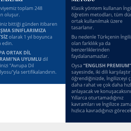
viyemiz toplam 248
Klasik yöntem kullanan İngi
n oluşur.
öğretim metodları, tüm d
ortak kullanılmak üzere
iniz bittiği günden itibaren
tasarlanır.
ŞMA SINIFLARIMIZA
SİZ
olarak 1 yıl boyunca
Bu nedenle Türkçenin İngili
 edin.
olan farklılık ya da
benzerliklerinden
A ORTAK DİL
faydalanamazlar.
RAMI'NA UYUMLU
dil
inizi "Avrupa Dil
Oysa
“ENGLISH PREMIUM
lyosu"yla sertifikalandırın.
sayesinde, iki dili karşılaştı
öğrendiğinizde, İngilizceyi 
daha rahat ve çok daha hızl
anlayacak ve konuşacaksını
Yıllarca oturtamadığınız
kavramları ve İngilizce zam
hızlıca kavradığınızı görecek