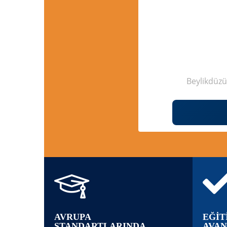
Beylikdüz
AVRUPA
EĞİT
STANDARTLARINDA
AVAN