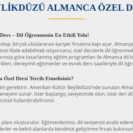
YLİKDÜZÜ ALMANCA ÖZEL D
ers – Dil Öğrenmenin En Etkili Yolu!
olup, birçok uluslararası kariyer fırsatına kapı açar. Almany
zi ifade edebilmek istiyorsanız, özel derslerle dil öğrenmek
nıza göre tasarlanmış eğitim programları ile Almanca dil becer
çerikleri, deneyimli eğitmenler ve esnek ders saatleriyle dil öğ
Özel Dersi Tercih Etmelisiniz?
tim gerektirir. Amerikan Kültür Beylikdüzü’nde sunulan Alman
neyimi sunar. İster başlangıç seviyesinde olun, ister ileri d
inizi hızlandırabilirsiniz.
 planı oluşturulur. Eğitmenlerimiz, dil seviyenizi analiz eder
erler ve belirli alanlarda kendinizi geliştirme fırsatı bulurs