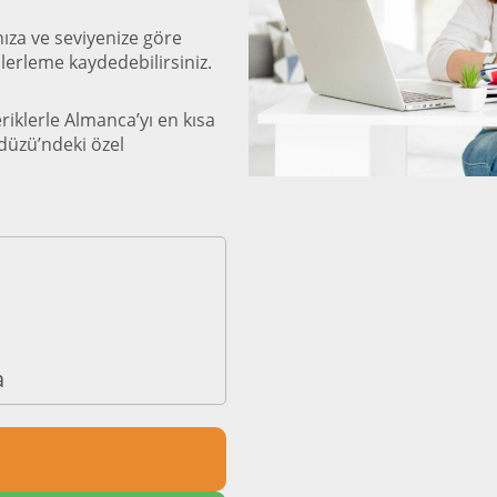
ıza ve seviyenize göre
r ilerleme kaydedebilirsiniz.
eriklerle Almanca’yı en kısa
düzü’ndeki özel
a