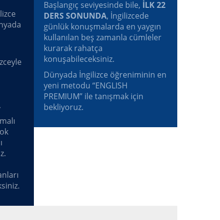
Başlangıç seviyesinde bile,
İLK 22
lizce
DERS SONUNDA
, İngilizcede
ünyada
günlük konuşmalarda en yaygın
kullanılan beş zamanla cümleler
kurarak rahatça
konuşabileceksiniz.
zceyle
Dünyada İngilizce öğreniminin en
yeni metodu “ENGLISH
PREMIUM” ile tanışmak için
bekliyoruz.
”
rmalı
çok
ı
z.
anları
siniz.