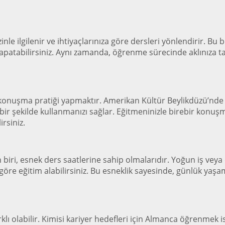
e ilgilenir ve ihtiyaçlarınıza göre dersleri yönlendirir. Bu bi
a kapatabilirsiniz. Aynı zamanda, öğrenme sürecinde aklınıza t
, konuşma pratiği yapmaktır. Amerikan Kültür Beylikdüzü’nd
 bir şekilde kullanmanızı sağlar. Eğitmeninizle birebir konuşm
rsiniz.
 biri, esnek ders saatlerine sahip olmalarıdır. Yoğun iş vey
ze göre eğitim alabilirsiniz. Bu esneklik sayesinde, günlük 
 olabilir. Kimisi kariyer hedefleri için Almanca öğrenmek i